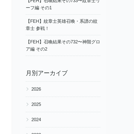
【FEH】召喚結果その733〜紋章士リ
ーフ編 その1
【FEH】紋章士英雄召喚・系譜の紋
章士 参戦！
【FEH】召喚結果その732〜神階グロ
ア編 その2
月別アーカイブ
▶
2026
▶
2025
▶
2024
▶