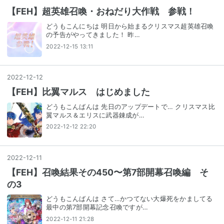
【FEH】超英雄召喚・おねだり大作戦 参戦！
どうもこんにちは 明日から始まるクリスマス超英雄召喚
の予告がやってきました！ 昨…
2022-12-15 13:11
2022
-
12
-
12
【FEH】比翼マルス はじめました
どうもこんばんは 先日のアップデートで… クリスマス比
翼マルス＆エリスに武器錬成が…
2022-12-12 22:20
2022
-
12
-
11
【FEH】召喚結果その450〜第7部開幕召喚編 そ
の3
どうもこんばんは さて…かつてない大爆死をかましてる
最中の第7部開幕記念召喚ですが…
2022-12-11 21:28