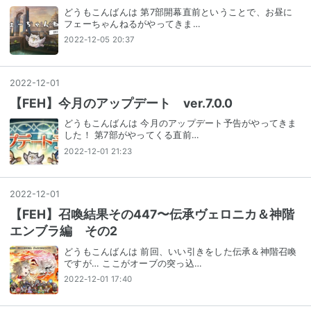
どうもこんばんは 第7部開幕直前ということで、お昼に
フェーちゃんねるがやってきま…
2022-12-05 20:37
2022
-
12
-
01
【FEH】今月のアップデート ver.7.0.0
どうもこんばんは 今月のアップデート予告がやってきま
した！ 第7部がやってくる直前…
2022-12-01 21:23
2022
-
12
-
01
【FEH】召喚結果その447〜伝承ヴェロニカ＆神階
エンブラ編 その2
どうもこんばんは 前回、いい引きをした伝承＆神階召喚
ですが… ここがオーブの突っ込…
2022-12-01 17:40