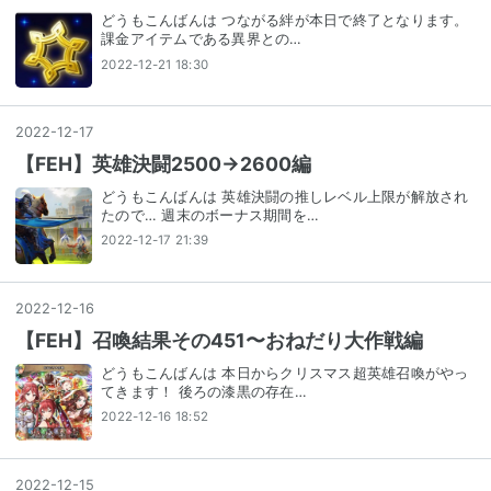
どうもこんばんは つながる絆が本日で終了となります。
課金アイテムである異界との…
2022-12-21 18:30
2022
-
12
-
17
【FEH】英雄決闘2500→2600編
どうもこんばんは 英雄決闘の推しレベル上限が解放され
たので… 週末のボーナス期間を…
2022-12-17 21:39
2022
-
12
-
16
【FEH】召喚結果その451〜おねだり大作戦編
どうもこんばんは 本日からクリスマス超英雄召喚がやっ
てきます！ 後ろの漆黒の存在…
2022-12-16 18:52
2022
-
12
-
15