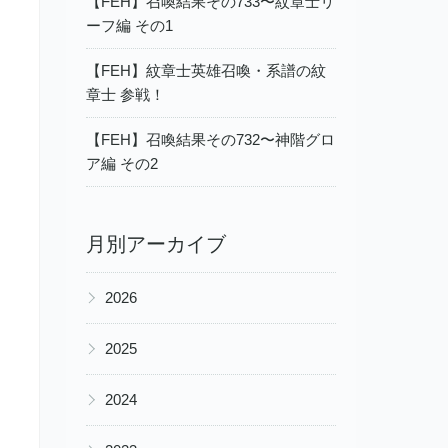
【FEH】召喚結果その733〜紋章士リ
ーフ編 その1
【FEH】紋章士英雄召喚・系譜の紋
章士 参戦！
【FEH】召喚結果その732〜神階グロ
ア編 その2
月別アーカイブ
▶
2026
▶
2025
▶
2024
▶